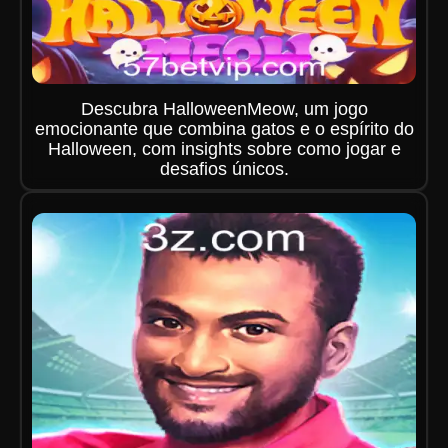
Descubra HalloweenMeow, um jogo
emocionante que combina gatos e o espírito do
Halloween, com insights sobre como jogar e
desafios únicos.