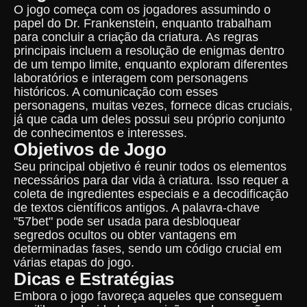
O jogo começa com os jogadores assumindo o
papel do Dr. Frankenstein, enquanto trabalham
para concluir a criação da criatura. As regras
principais incluem a resolução de enigmas dentro
de um tempo limite, enquanto exploram diferentes
laboratórios e interagem com personagens
históricos. A comunicação com esses
personagens, muitas vezes, fornece dicas cruciais,
já que cada um deles possui seu próprio conjunto
de conhecimentos e interesses.
Objetivos de Jogo
Seu principal objetivo é reunir todos os elementos
necessários para dar vida à criatura. Isso requer a
coleta de ingredientes especiais e a decodificação
de textos científicos antigos. A palavra-chave
"57bet" pode ser usada para desbloquear
segredos ocultos ou obter vantagens em
determinadas fases, sendo um código crucial em
várias etapas do jogo.
Dicas e Estratégias
Embora o jogo favoreça aqueles que conseguem