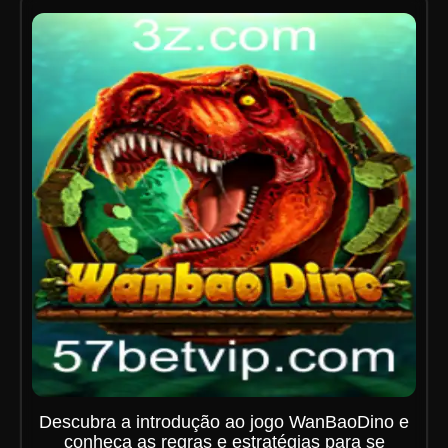
Descubra a introdução ao jogo WanBaoDino e
conheça as regras e estratégias para se