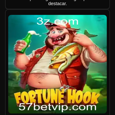
destacar.