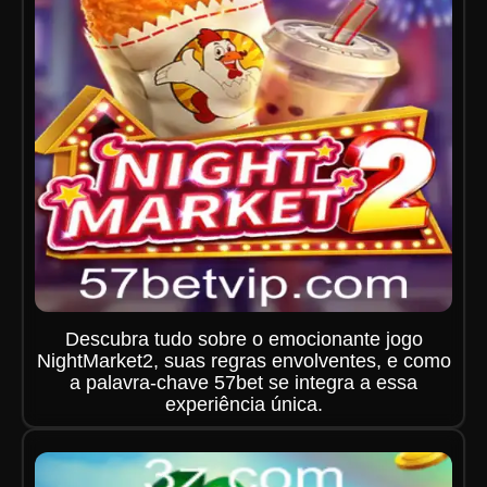
Descubra tudo sobre o emocionante jogo
NightMarket2, suas regras envolventes, e como
a palavra-chave 57bet se integra a essa
experiência única.