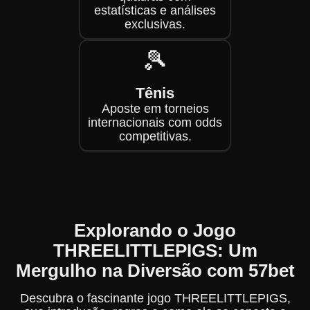
estatísticas e análises
exclusivas.
🎾
Tênis
Aposte em torneios
internacionais com odds
competitivas.
Explorando o Jogo
THREELITTLEPIGS: Um
Mergulho na Diversão com 57bet
Descubra o fascinante jogo THREELITTLEPIGS,