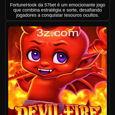
FortuneHook da 57bet é um emocionante jogo
que combina estratégia e sorte, desafiando
jogadores a conquistar tesouros ocultos.