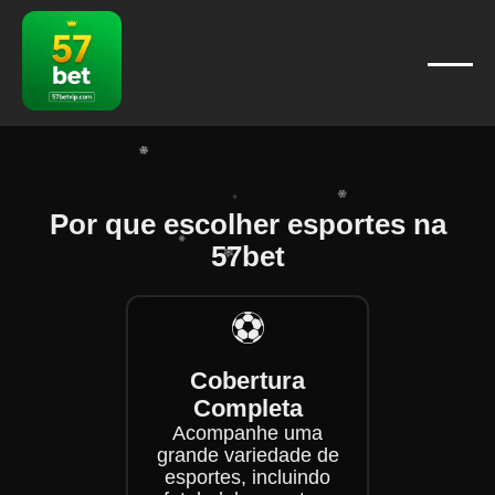
❄
❄
❄
❄
❄
❄
❄
❄
Por que escolher esportes na
❄
57bet
❄
❄
⚽
❄
❄
Cobertura
Completa
Acompanhe uma
grande variedade de
esportes, incluindo