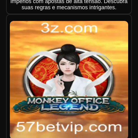
impérios com apostas de alta tensão. Descubra
suas regras e mecanismos intrigantes.