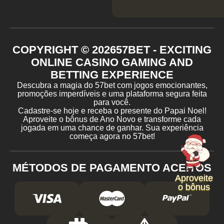
COPYRIGHT ©
2026
57BET - EXCITING
ONLINE CASINO GAMING AND
BETTING EXPERIENCE
Descubra a magia do 57bet com jogos emocionantes,
promoções imperdíveis e uma plataforma segura feita
para você.
Cadastre-se hoje e receba o presente do Papai Noel!
Aproveite o bônus de Ano Novo e transforme cada
jogada em uma chance de ganhar. Sua experiência
começa agora no 57bet!
MÉTODOS DE PAGAMENTO ACEITOS
Aproveite
o bônus