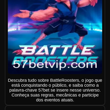
Descubra tudo sobre BattleRoosters, o jogo que
está conquistando o público, e saiba como a
palavra-chave 57bet se insere nesse universo.
Conheça suas regras, mecânicas e participe
dos eventos atuais.