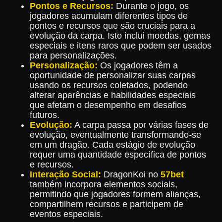
Pontos e Recursos:
Durante o jogo, os
jogadores acumulam diferentes tipos de
pontos e recursos que são cruciais para a
evolução da carpa. Isto inclui moedas, gemas
especiais e itens raros que podem ser usados
para personalizações.
Personalização:
Os jogadores têm a
oportunidade de personalizar suas carpas
usando os recursos coletados, podendo
alterar aparências e habilidades especiais
que afetam o desempenho em desafios
futuros.
Evolução:
A carpa passa por várias fases de
evolução, eventualmente transformando-se
em um dragão. Cada estágio de evolução
requer uma quantidade específica de pontos
e recursos.
Interação Social:
DragonKoi no
57bet
também incorpora elementos sociais,
permitindo que jogadores formem alianças,
compartilhem recursos e participem de
eventos especiais.