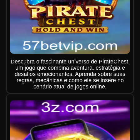
Descubra o fascinante universo de PirateChest,
um jogo que combina aventura, estratégia e
desafios emocionantes. Aprenda sobre suas
regras, mecânicas e como ele se insere no
cenário atual de jogos online.