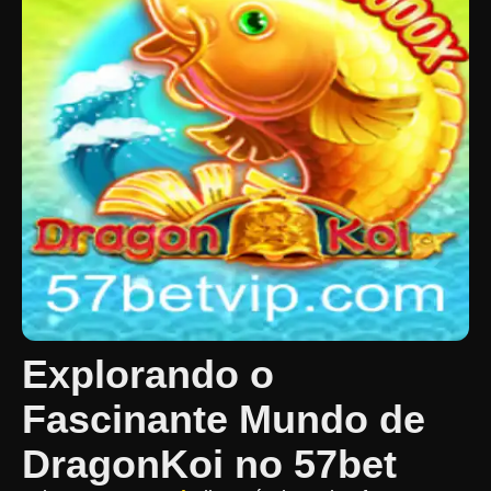
Explorando o
Fascinante Mundo de
DragonKoi no 57bet