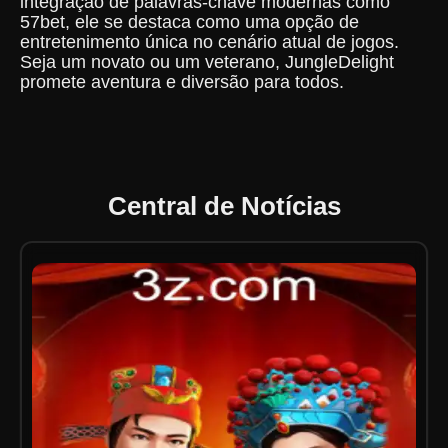
integração de palavras-chave modernas como
57bet, ele se destaca como uma opção de
entretenimento única no cenário atual de jogos.
Seja um novato ou um veterano, JungleDelight
promete aventura e diversão para todos.
Central de Notícias