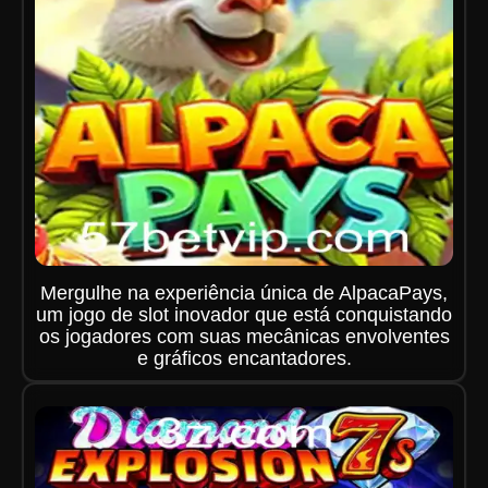
Mergulhe na experiência única de AlpacaPays,
um jogo de slot inovador que está conquistando
os jogadores com suas mecânicas envolventes
e gráficos encantadores.