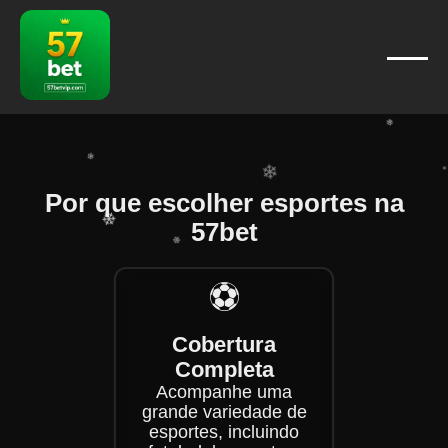
❄
❄
❄
❄
❄
❄
Por que escolher esportes na
❄
57bet
❄
❄
⚽
❄
❄
Cobertura
Completa
Acompanhe uma
grande variedade de
esportes, incluindo