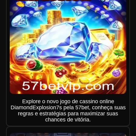
Explore o novo jogo de cassino online
DiamondExplosion7s pela 57bet, conheça suas
regras e estratégias para maximizar suas
chances de vitória.