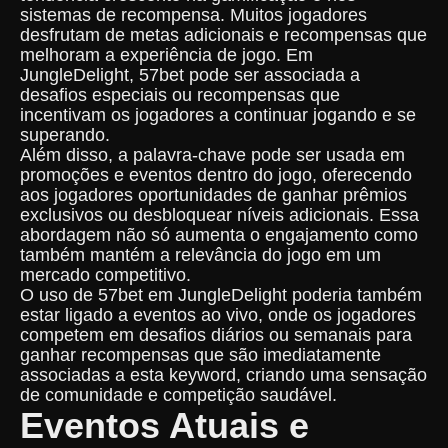
sistemas de recompensa. Muitos jogadores
desfrutam de metas adicionais e recompensas que
melhoram a experiência de jogo. Em
JungleDelight, 57bet pode ser associada a
desafios especiais ou recompensas que
incentivam os jogadores a continuar jogando e se
superando.
Além disso, a palavra-chave pode ser usada em
promoções e eventos dentro do jogo, oferecendo
aos jogadores oportunidades de ganhar prêmios
exclusivos ou desbloquear níveis adicionais. Essa
abordagem não só aumenta o engajamento como
também mantém a relevância do jogo em um
mercado competitivo.
O uso de 57bet em JungleDelight poderia também
estar ligado a eventos ao vivo, onde os jogadores
competem em desafios diários ou semanais para
ganhar recompensas que são imediatamente
associadas a esta keyword, criando uma sensação
de comunidade e competição saudável.
Eventos Atuais e