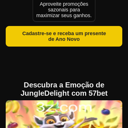
Aproveite promoções
sazonais para
maximizar seus ganhos.
Cadastre-se e receba um presente
de Ano Novo
Descubra a Emoção de
JungleDelight com 57bet