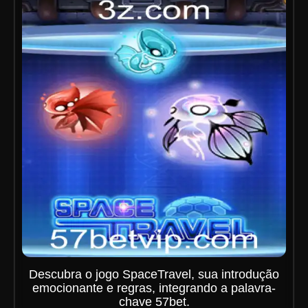
Descubra o jogo SpaceTravel, sua introdução
emocionante e regras, integrando a palavra-
chave 57bet.