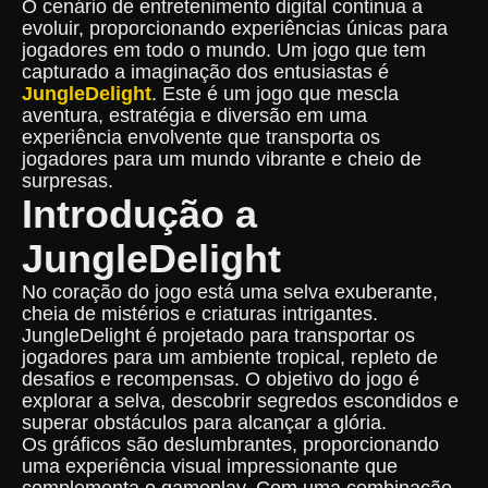
O cenário de entretenimento digital continua a
evoluir, proporcionando experiências únicas para
jogadores em todo o mundo. Um jogo que tem
capturado a imaginação dos entusiastas é
JungleDelight
. Este é um jogo que mescla
aventura, estratégia e diversão em uma
experiência envolvente que transporta os
jogadores para um mundo vibrante e cheio de
surpresas.
Introdução a
JungleDelight
No coração do jogo está uma selva exuberante,
cheia de mistérios e criaturas intrigantes.
JungleDelight é projetado para transportar os
jogadores para um ambiente tropical, repleto de
desafios e recompensas. O objetivo do jogo é
explorar a selva, descobrir segredos escondidos e
superar obstáculos para alcançar a glória.
Os gráficos são deslumbrantes, proporcionando
uma experiência visual impressionante que