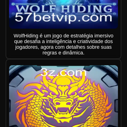
WolfHiding é um jogo de estratégia imersivo
que desafia a inteligência e criatividade dos
jogadores, agora com detalhes sobre suas
regras e dinâmica.