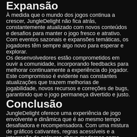
Expansão
À medida que o mundo dos jogos continua a
crescer, JungleDelight não fica atrás,
constantemente atualizado com novos conteúdos
e desafios para manter o jogo fresco e atrativo.
Com eventos sazonais e expansões temáticas, os
jogadores têm sempre algo novo para esperar e
explorar.
Os desenvolvedores estão comprometidos em
ouvir a comunidade, incorporando feedbacks para
melhorar continuamente a experiência do jogador.
Este compromisso é evidente nas constantes
atualizações que trazem melhorias de
jogabilidade, novos recursos e correções de bugs,
garantindo que o jogo permaneça divertido e justo.
Conclusão
JungleDelight oferece uma experiência de jogo
envolvente e dinâmica que é ao mesmo tempo
desafiadora e recompensadora. Com uma mistura
de gráficos cativantes, regras acessíveis e a