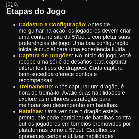
jogo.
Etapas do Jogo
Cadastro e Configuração
: Antes de
mergulhar na ação, os jogadores devem criar
uma conta no site da 57bet e completar suas
preferências de jogo. Uma boa configuração
inicial é crucial para uma experiência fluida.
Captura de Dragões
: No início do jogo, você
recebe uma série de desafios para capturar
diferentes tipos de dragões. Cada captura
bem-sucedida oferece pontos e
recompensas.
Treinamento
: Após capturar um dragão, é
hora de treiná-lo. Avalie suas habilidades e
explore as melhores estratégias para
melhorar seu desempenho em batalhas.
Batalhas
: Uma vez que o dragão esteja
pronto, ele pode participar de batalhas contra
outros jogadores em torneios promovidos por
plataformas como a 57bet. Escolher os
oponentes certos e utilizar habilidades