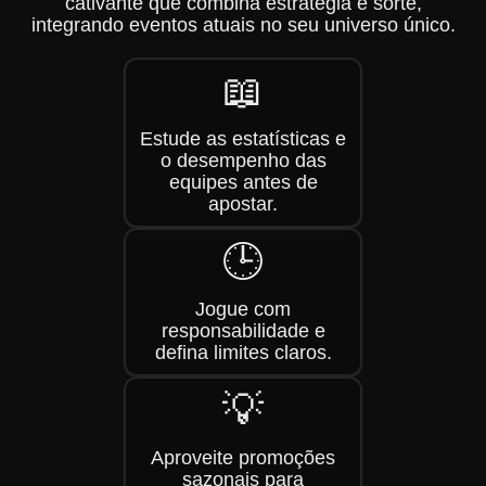
cativante que combina estratégia e sorte,
integrando eventos atuais no seu universo único.
📖
Estude as estatísticas e
o desempenho das
equipes antes de
apostar.
🕒
Jogue com
responsabilidade e
defina limites claros.
💡
Aproveite promoções
sazonais para