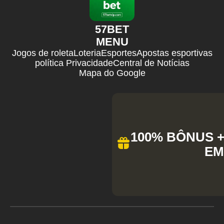
57BET
MENU
Jogos de roleta
Loteria
Esportes
Apostas esportivas
política Privacidade
Central de Notícias
Mapa do Google
100% BÔNUS + 
EM