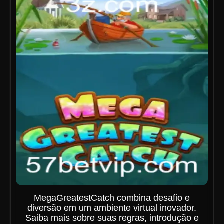
MegaGreatestCatch combina desafio e
diversão em um ambiente virtual inovador.
Saiba mais sobre suas regras, introdução e