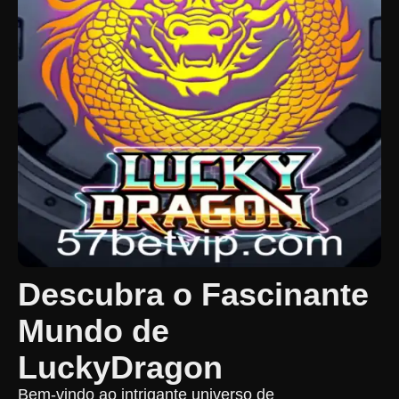
Descubra o Fascinante
Mundo de
LuckyDragon
Bem-vindo ao intrigante universo de