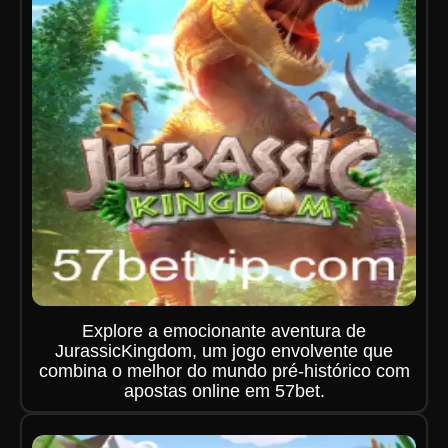
Explore a emocionante aventura de
JurassicKingdom, um jogo envolvente que
combina o melhor do mundo pré-histórico com
apostas online em 57bet.