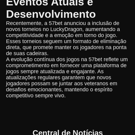
Eventos Atuais e
Desenvolvimento
Recentemente, a 57bet anunciou a inclusão de
novos torneios no LuckyDragon, aumentando a
competitividade e a emoção em torno do jogo.
Esses torneios seguem um formato de eliminação
direta, que promete manter os jogadores na ponta
de suas cadeiras.
A evolução contínua dos jogos na 57bet reflete um
comprometimento em fornecer uma plataforma de
jogos sempre atualizada e engajante. As
atualizações regulares garantem que novos
jogadores possam se juntar aos veteranos em
desafios emocionantes, mantendo o espírito
competitivo sempre vivo.
Central de Notícias