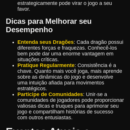
estrategicamente pode virar o jogo a seu
favor.
Dicas para Melhorar seu
Desempenho
Entenda seus Dragões
: Cada dragão possui
diferentes forças e fraquezas. Conhecê-los
bem pode dar uma enorme vantagem em
situações críticas.
Pratique Regularmente
: Consistência é a
chave. Quanto mais você joga, mais aprende
sobre as dinâmicas do jogo e desenvolve
uma intuição afiada para movimentos
estratégicos.
Participe de Comunidades
: Unir-se a
comunidades de jogadores pode proporcionar
valiosas dicas e truques para aprimorar seu
jogo e compartilham histórias de sucesso
com outros entusiastas.