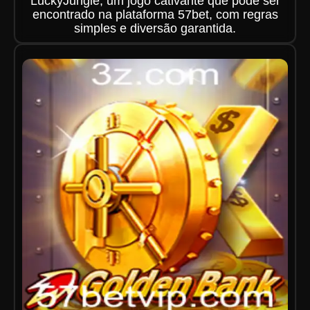
LuckyJungle, um jogo cativante que pode ser
encontrado na plataforma 57bet, com regras
simples e diversão garantida.