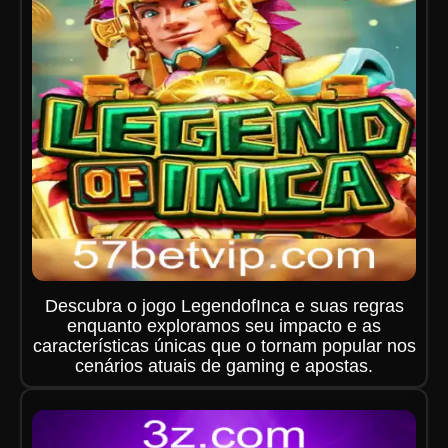
Descubra o jogo LegendofInca e suas regras
enquanto exploramos seu impacto e as
características únicas que o tornam popular nos
cenários atuais de gaming e apostas.