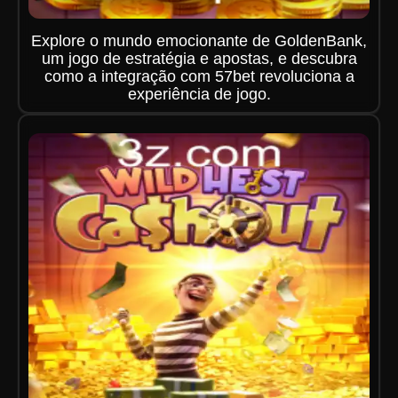
Explore o mundo emocionante de GoldenBank,
um jogo de estratégia e apostas, e descubra
como a integração com 57bet revoluciona a
experiência de jogo.