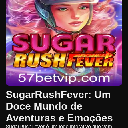
SugarRushFever: Um
Doce Mundo de
Aventuras e Emoções
SugarRushFever é um jogo interativo que vem