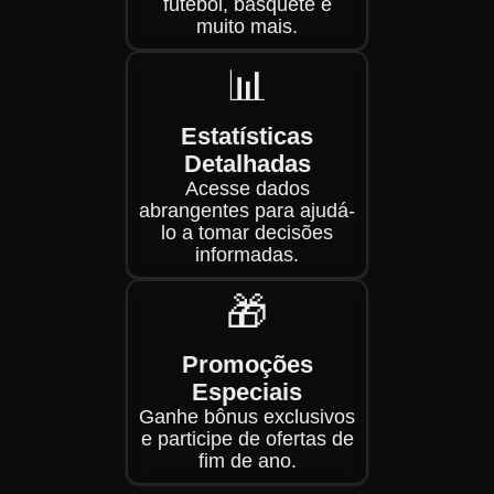
futebol, basquete e
muito mais.
📊
Estatísticas
Detalhadas
Acesse dados
abrangentes para ajudá-
lo a tomar decisões
informadas.
🎁
Promoções
Especiais
Ganhe bônus exclusivos
e participe de ofertas de
fim de ano.