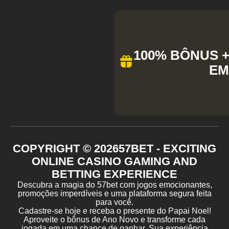
100% BÔNUS + 
EM
COPYRIGHT ©
2026
57BET - EXCITING
ONLINE CASINO GAMING AND
BETTING EXPERIENCE
Descubra a magia do 57bet com jogos emocionantes,
promoções imperdíveis e uma plataforma segura feita
para você.
Cadastre-se hoje e receba o presente do Papai Noel!
Aproveite o bônus de Ano Novo e transforme cada
jogada em uma chance de ganhar. Sua experiência