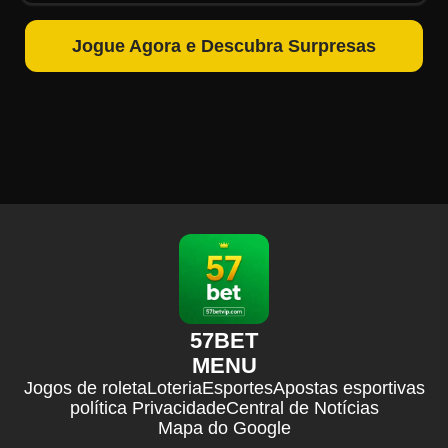
Jogue Agora e Descubra Surpresas
57BET
MENU
Jogos de roleta
Loteria
Esportes
Apostas esportivas
política Privacidade
Central de Notícias
Mapa do Google