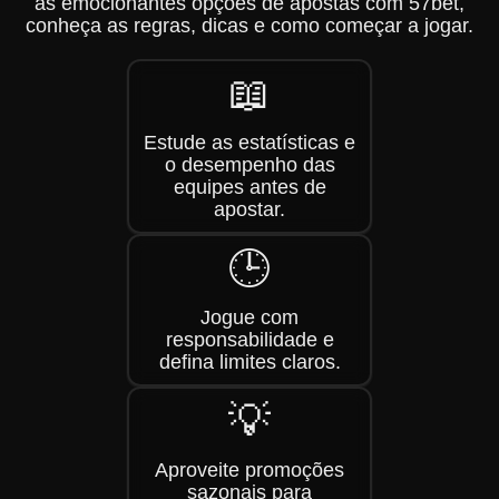
as emocionantes opções de apostas com 57bet,
conheça as regras, dicas e como começar a jogar.
📖
Estude as estatísticas e
o desempenho das
equipes antes de
apostar.
🕒
Jogue com
responsabilidade e
defina limites claros.
💡
Aproveite promoções
sazonais para