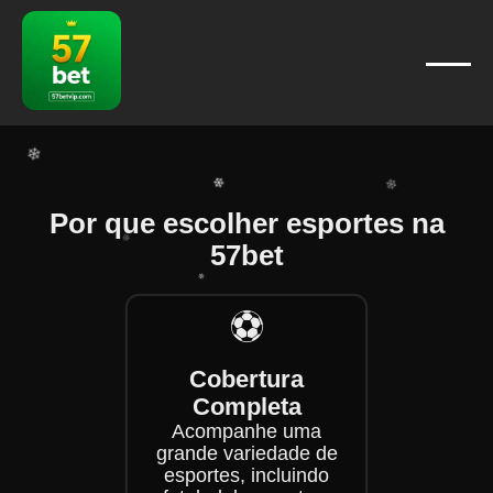
❄
❄
❄
❄
❄
❄
❄
Por que escolher esportes na
57bet
❄
❄
❄
⚽
❄
Cobertura
❄
Completa
Acompanhe uma
grande variedade de
esportes, incluindo