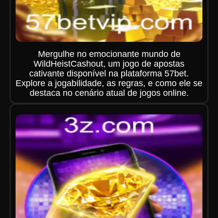
Mergulhe no emocionante mundo de
WildHeistCashout, um jogo de apostas
cativante disponível na plataforma 57bet.
Explore a jogabilidade, as regras, e como ele se
destaca no cenário atual de jogos online.