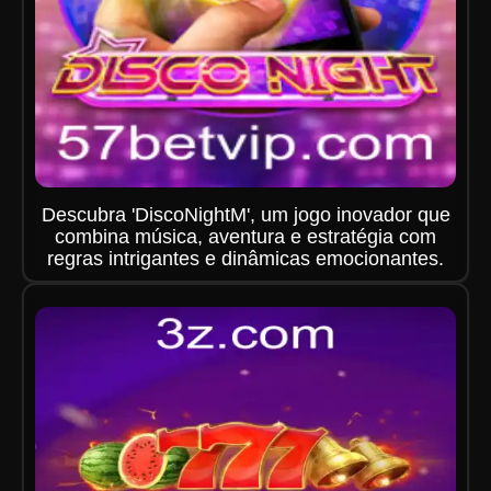
Descubra 'DiscoNightM', um jogo inovador que
combina música, aventura e estratégia com
regras intrigantes e dinâmicas emocionantes.