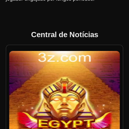
Central de Notícias