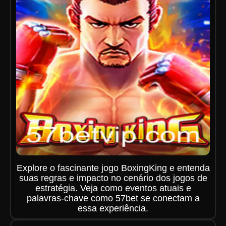
Explore o fascinante jogo BoxingKing e entenda
suas regras e impacto no cenário dos jogos de
estratégia. Veja como eventos atuais e
palavras-chave como 57bet se conectam a
essa experiência.