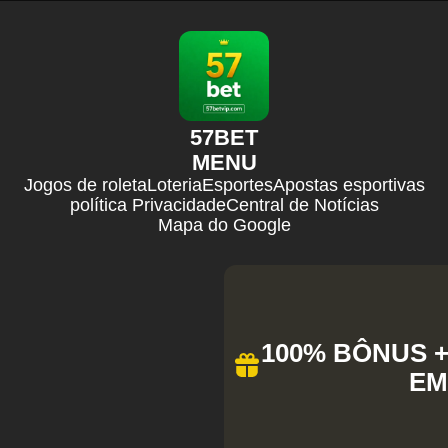
57BET
MENU
Jogos de roleta
Loteria
Esportes
Apostas esportivas
política Privacidade
Central de Notícias
Mapa do Google
100% BÔNUS + 
EM