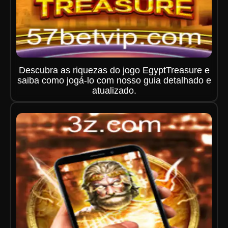
Descubra as riquezas do jogo EgyptTreasure e
saiba como jogá-lo com nosso guia detalhado e
atualizado.