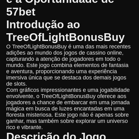
57bet
Introdução ao
TreeOfLightBonusBuy
O TreeOfLightBonusBuy é uma das mais recentes
adições ao mundo dos jogos de cassino online,
capturando a atenção de jogadores em todo o
mundo. Este jogo combina elementos de fantasia
e aventura, proporcionando uma experiência
imersiva única que se destaca dos demais jogos
de slots.
Com gráficos impressionantes e uma jogabilidade
envolvente, o TreeOfLightBonusBuy oferece aos
jogadores a chance de embarcar em uma jornada
mágica em busca de luzes encantadas em uma
floresta misteriosa. Este jogo não é apenas sobre
ganhar, mas também sobre explorar um universo
rico e vibrante.
Descrição do Jogo