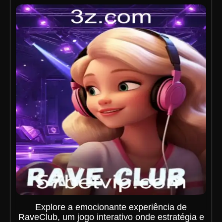
Explore a emocionante experiência de
RaveClub, um jogo interativo onde estratégia e