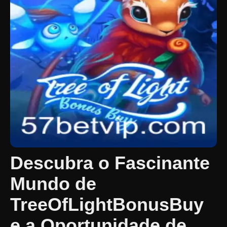
Descubra o Fascinante
Mundo de
TreeOfLightBonusBuy
e a Oportunidade de