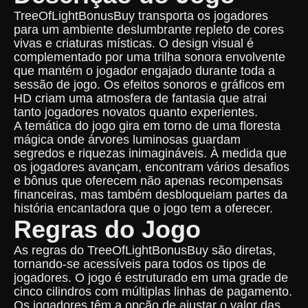
TreeOfLightBonusBuy transporta os jogadores
para um ambiente deslumbrante repleto de cores
vivas e criaturas místicas. O design visual é
complementado por uma trilha sonora envolvente
que mantém o jogador engajado durante toda a
sessão de jogo. Os efeitos sonoros e gráficos em
HD criam uma atmosfera de fantasia que atrai
tanto jogadores novatos quanto experientes.
A temática do jogo gira em torno de uma floresta
mágica onde árvores luminosas guardam
segredos e riquezas inimagináveis. À medida que
os jogadores avançam, encontram vários desafios
e bônus que oferecem não apenas recompensas
financeiras, mas também desbloqueiam partes da
história encantadora que o jogo tem a oferecer.
Regras do Jogo
As regras do TreeOfLightBonusBuy são diretas,
tornando-se acessíveis para todos os tipos de
jogadores. O jogo é estruturado em uma grade de
cinco cilindros com múltiplas linhas de pagamento.
Os jogadores têm a opção de ajustar o valor das