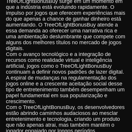
TreeOfLightBonusBuy surge em um momento em
que a indústria está evoluindo rapidamente. O
impulso por jogos que oferecem experiências mais
do que apenas a chance de ganhar dinheiro está
aumentando. O TreeOfLightBonusBuy atende a
essa demanda ao oferecer uma narrativa rica e
uma ambientação deslumbrante que compete com
alguns dos melhores títulos no mercado de jogos
digitais.
Com o avanço tecnológico e a integração de
recursos como realidade virtual e inteligência
artificial, jogos como o TreeOfLightBonusBuy
continuam a definir novos padrões de lazer digital.
A espiral de mudanças na regulamentação dos
jogos online e a crescente aceitação social desse
tipo de entretenimento também desempenham um
papel fundamental em sua popularização e
crescimento.
Com o TreeOfLightBonusBuy, os desenvolvedores
estão abrindo caminhos audaciosos ao mesclar
entretenimento e tecnologia, criando um produto
que não apenas atrai, mas também mantém o
jogador engajado por longos períodos.