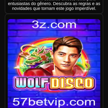
entusiastas do gênero. Descubra as regras e as
novidades que tornam este jogo imperdível.