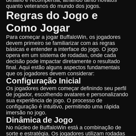
desafio e recompensa, atraindo tanto novatos
quanto veteranos do mundo dos jogos.
Regras do Jogo e
Como Jogar
Para começar a jogar BuffaloWin, os jogadores
devem primeiro se familiarizar com as regras
básicas e entender a interface do jogo. O jogo
opera em um sistema de rodadas, onde cada
decisão pode impactar diretamente o resultado
final. Aqui estão alguns aspectos fundamentais
que os jogadores devem considerar:
Configuração Inicial
Os jogadores devem começar definindo seu perfil
de jogador, escolhendo avatares e personalizando
sua experiência de jogo. O processo de
configuração é intuitivo, permitindo uma rápida
imersão no jogo.
Dinâmica de Jogo
No núcleo de BuffaloWin está a combinação de
sorte e estratégia. Os jogadores utilizam rodadas