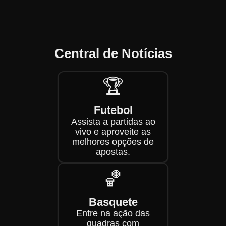
Central de Notícias
🏆
Futebol
Assista a partidas ao
vivo e aproveite as
melhores opções de
apostas.
🏀
Basquete
Entre na ação das
quadras com