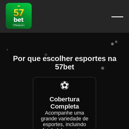
❄
❄
❄
❄
❄
❄
❄
Por que escolher esportes na
57bet
❄
❄
❄
❄
⚽
❄
Cobertura
Completa
Acompanhe uma
grande variedade de
esportes, incluindo