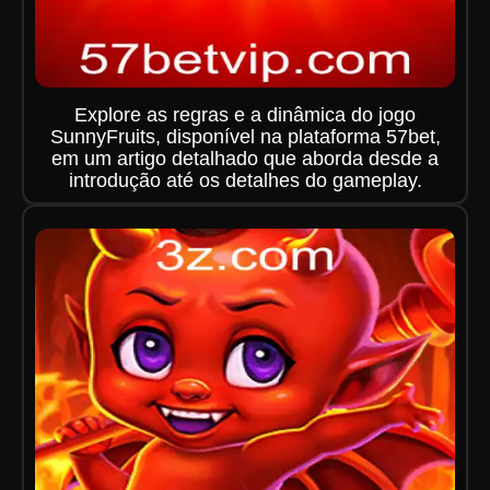
Explore as regras e a dinâmica do jogo
SunnyFruits, disponível na plataforma 57bet,
em um artigo detalhado que aborda desde a
introdução até os detalhes do gameplay.