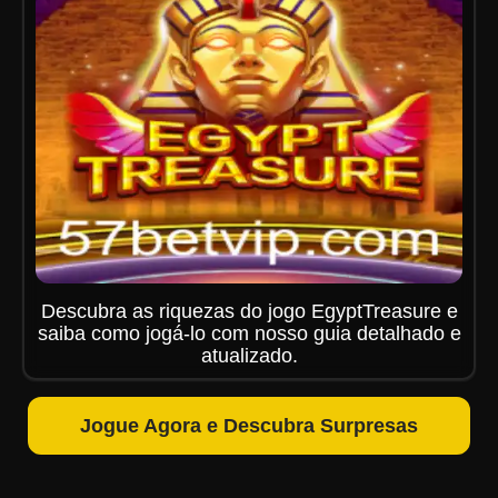
Descubra as riquezas do jogo EgyptTreasure e
saiba como jogá-lo com nosso guia detalhado e
atualizado.
Jogue Agora e Descubra Surpresas