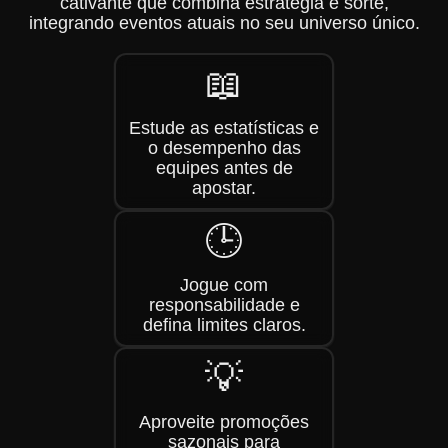
cativante que combina estratégia e sorte,
integrando eventos atuais no seu universo único.
📖
Estude as estatísticas e
o desempenho das
equipes antes de
apostar.
🕒
Jogue com
responsabilidade e
defina limites claros.
💡
Aproveite promoções
sazonais para