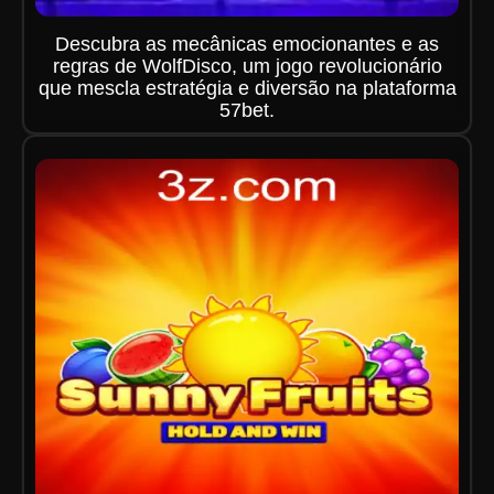
Descubra as mecânicas emocionantes e as
regras de WolfDisco, um jogo revolucionário
que mescla estratégia e diversão na plataforma
57bet.