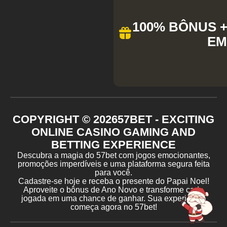
100% BÔNUS + 
EM
COPYRIGHT ©
2026
57BET - EXCITING
ONLINE CASINO GAMING AND
BETTING EXPERIENCE
Descubra a magia do 57bet com jogos emocionantes,
promoções imperdíveis e uma plataforma segura feita
para você.
Cadastre-se hoje e receba o presente do Papai Noel!
Aproveite o bônus de Ano Novo e transforme cada
jogada em uma chance de ganhar. Sua experiência
começa agora no 57bet!