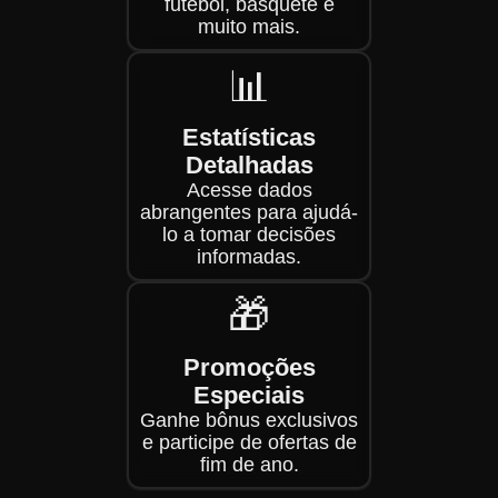
futebol, basquete e
muito mais.
📊
Estatísticas
Detalhadas
Acesse dados
abrangentes para ajudá-
lo a tomar decisões
informadas.
🎁
Promoções
Especiais
Ganhe bônus exclusivos
e participe de ofertas de
fim de ano.