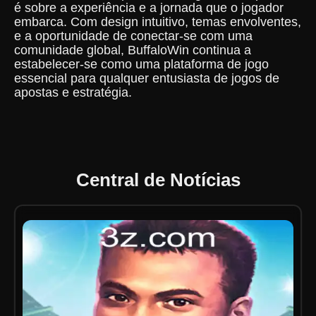
é sobre a experiência e a jornada que o jogador
embarca. Com design intuitivo, temas envolventes,
e a oportunidade de conectar-se com uma
comunidade global, BuffaloWin continua a
estabelecer-se como uma plataforma de jogo
essencial para qualquer entusiasta de jogos de
apostas e estratégia.
Central de Notícias