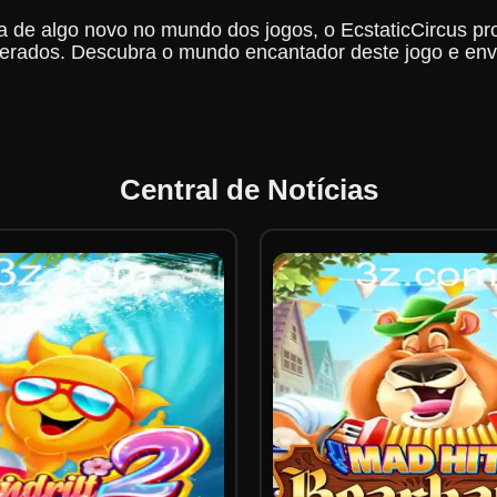
 de algo novo no mundo dos jogos, o EcstaticCircus pr
erados. Descubra o mundo encantador deste jogo e envo
Central de Notícias