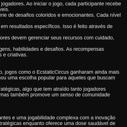
jogadores. Ao iniciar o jogo, cada participante recebe
eis.
ie de desafios coloridos e emocionantes. Cada nível
m resultados específicos. Isso é feito através de
adores devem gerenciar seus recursos com cuidado,
ens, habilidades e desafios. As recompensas
e criativas.
o, jogos como o EcstaticCircus ganharam ainda mais
rnou uma escolha popular para aqueles que buscam
tégicas, algo que tem atraído tanto jogadores
go, mas também promove um senso de comunidade
nantes e uma jogabilidade complexa com a inovação
stratégicas enquanto oferece uma dose saudável de