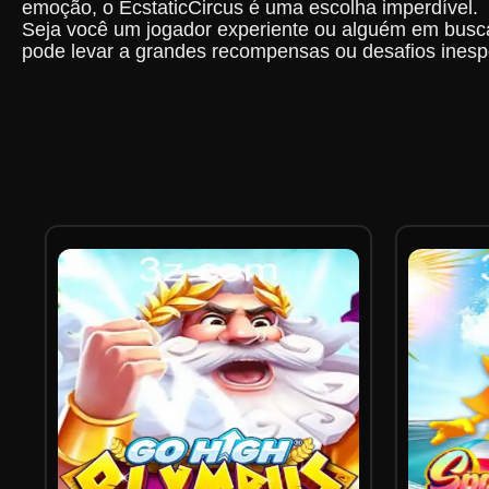
emoção, o EcstaticCircus é uma escolha imperdível.
Seja você um jogador experiente ou alguém em busca
pode levar a grandes recompensas ou desafios inesp