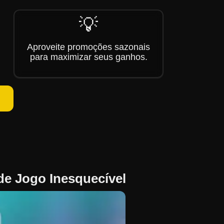
💡
Aproveite promoções sazonais
para maximizar seus ganhos.
de Jogo Inesquecível