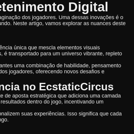
tenimento Digital
maginação dos jogadores. Uma dessas inovações é o
undo. Neste artigo, vamos explorar as nuances deste
ência única que mescla elementos visuais
 é transportado para um universo vibrante, repleto
cipantes uma combinação de habilidade, pensamento
 dos jogadores, oferecendo novos desafios e
cia no EcstaticCircus
te de aposta estratégica que adiciona uma camada
resultados dentro do jogo, incentivando um
alizem suas experiências. Isso significa que cada
ogo.