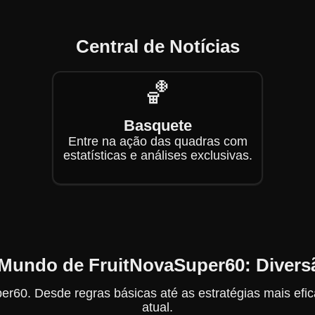
Central de Notícias
🏀
Basquete
Entre na ação das quadras com
estatísticas e análises exclusivas.
Mundo de FruitNovaSuper60: Diversã
er60. Desde regras básicas até as estratégias mais efi
atual.