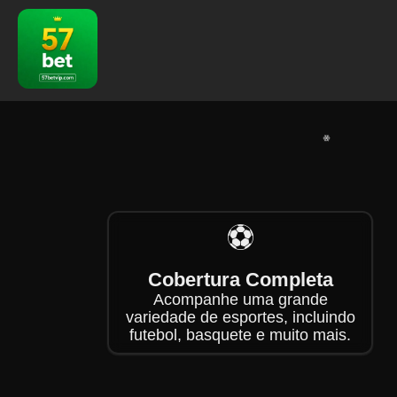
❄
❄
⚽
Cobertura Completa
Acompanhe uma grande
variedade de esportes, incluindo
futebol, basquete e muito mais.